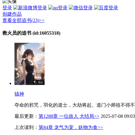
登录
创建作品
查看全部追书(23)>>
救火员的追书 (id:16055318)
镇神
夺命的邪咒，羽化的道士，大劫将起。道门小师祖不得不
最后更新：
第1288章 一位故人 大结局>>
2025-07-08 09:03
上次读到：
第84章 龙气为宠，妖物为食>>