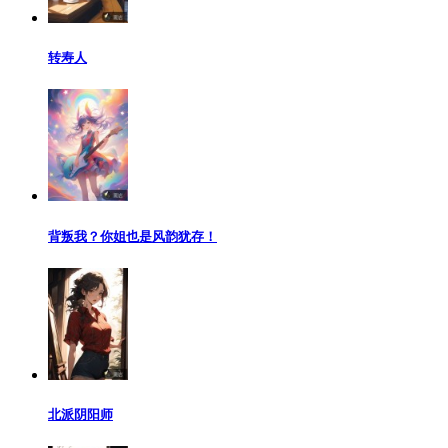
转寿人
背叛我？你姐也是风韵犹存！
北派阴阳师