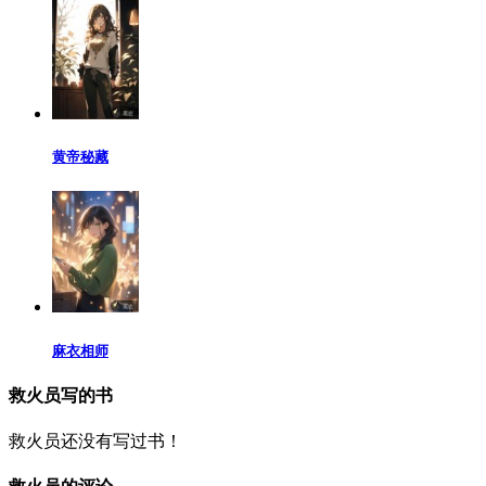
黄帝秘藏
麻衣相师
救火员写的书
救火员还没有写过书！