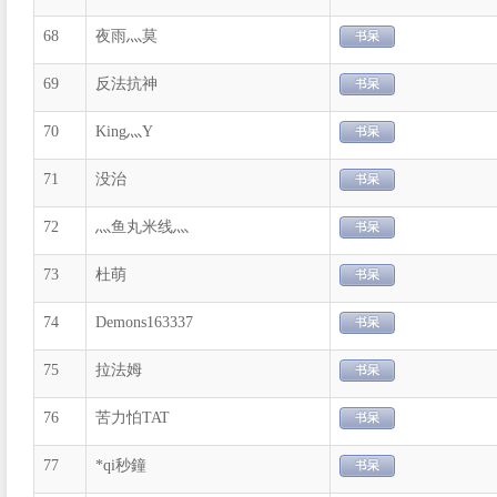
68
夜雨灬莫
69
反法抗神
70
King灬Y
71
没治
72
灬鱼丸米线灬
73
杜萌
74
Demons163337
75
拉法姆
76
苦力怕TAT
77
*qi秒鐘