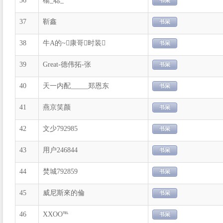
36
楊_聪_°
37
靳鑫
38
牛A的~康哥时装
39
Great-德伟拓-张
40
天一内配_____郑恩东
41
燕京笑颜
42
文少792985
43
用户246844
44
焚城792859
45
威尼斯來的倫
46
XXOO℡