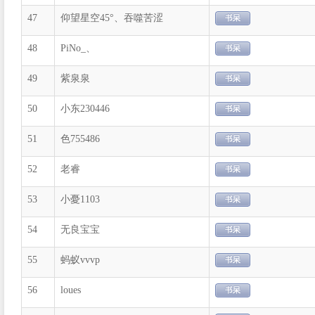
47
仰望星空45°、吞噬苦涩
48
PiNo_、
49
紫泉泉
50
小东230446
51
色755486
52
老睿
53
小憂1103
54
无良宝宝
55
蚂蚁vvvp
56
loues