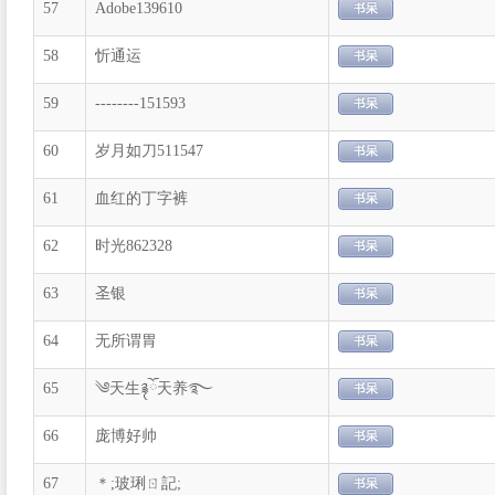
57
Adobe139610
58
忻通运
59
--------151593
60
岁月如刀511547
61
血红的丁字裤
62
时光862328
63
圣银
64
无所谓胃
65
༄天生࿑ོ天养࿐
66
庞博好帅
67
＊;玻琍ㄖ記;