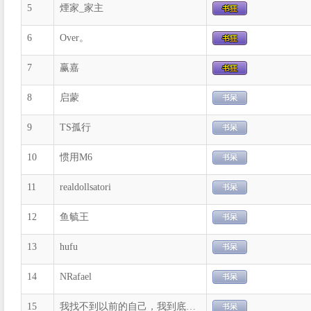
5
煙家_家主
6
Over。
7
赢嘉
8
启蒙
9
TS孤行
10
惯用M6
11
realdollsatori
12
鱼毓王
13
hufu
14
NRafael
15
我找不到以前的自己，我到底是谁？