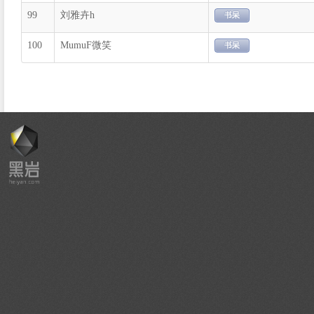
99
刘雅卉h
100
MumuF微笑