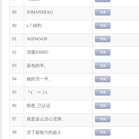
89
JOMANMIAO
90
ь┞栤煭
91
Will943438
92
涅槃836005
93
蓝色的羊。
94
她的另一半、
95
┗(｀ー´)┓
96
暗夜_已认证
97
就是这么没心没肺。
98
没了超能力的超人