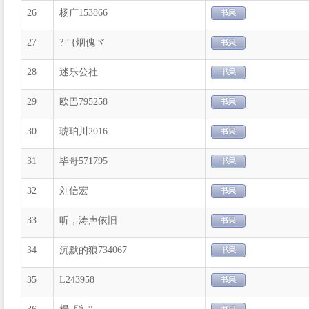
26
杨广153866
27
?-°{烟傀ヾ
28
迷乐公社
29
欧巴795258
30
琥珀川2016
31
毕哥571795
32
刘信宏
33
听，涛声依旧
34
沉默的狼734067
35
L243958