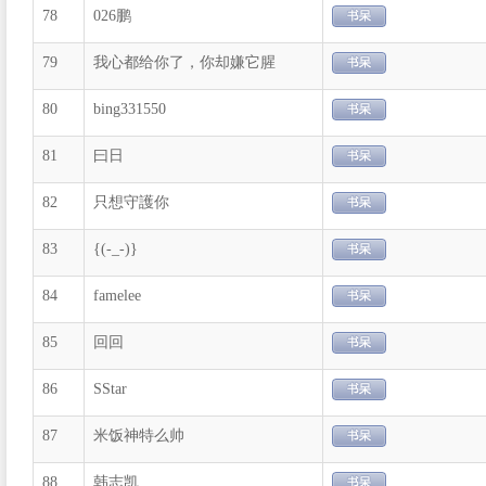
78
026鹏
79
我心都给你了，你却嫌它腥
80
bing331550
81
曰日
82
只想守護你
83
{(-_-)}
84
famelee
85
回回
86
SStar
87
米饭神特么帅
88
韩志凯