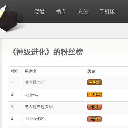
黑岩
书库
充值
手机版
《神级进化》的粉丝榜
排行
用户名
级别
1
请叫我αβγ℡
2
mytjwzy
3
男人越当越快乐。
4
lockheed321