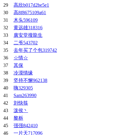
29
高欣b017d2be5e1
30
高8f8675109a61
31
木头596109
32
黄远雄318316
33
廣安堂搜龍生
34
二爷543702
35
去年买了个包319742
36
☆情☆
37
其保
38
冷漠情缘
39
坚持不懈962138
40
嗨329305
41
Sam263990
42
刘快筷
43
泼侯丶
44
黎柝
45
强强842410
46
一片天717096