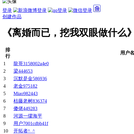
登录
创建作品
《离婚而已，挖我双眼做什么
排
用户
行
1
龍哥3158002a4e0
2
梁444653
3
沉默是金586936
4
老金975182
5
Miao982443
6
枯藤老树836374
7
傻佬449283
8
河源一缪海平
9
用户7001cdbb41f
10
开拓者^_^