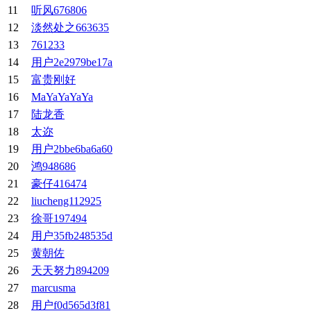
11
听风676806
12
淡然处之663635
13
761233
14
用户2e2979be17a
15
富贵刚好
16
MaYaYaYaYa
17
陆龙香
18
太迩
19
用户2bbe6ba6a60
20
鸿948686
21
豪仔416474
22
liucheng112925
23
徐哥197494
24
用户35fb248535d
25
黄朝佐
26
天天努力894209
27
marcusma
28
用户f0d565d3f81