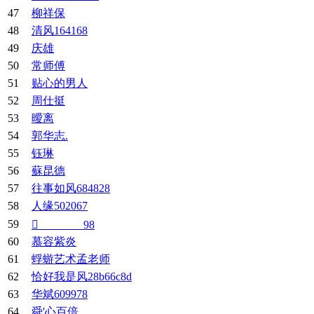
47
柳祥保
48
清风164168
49
庆雄
50
常师傅
51
贴心的男人
52
周仕挺
53
曖离
54
郭华志.
55
钰琳
56
蘇昆德
57
往事如风684828
58
人缘502067
59
________98
60
慕容紫炎
61
蜉蝣艺术孟老师
62
恰好我是风28b66c8d
63
华斌609978
64
舜'心百倍