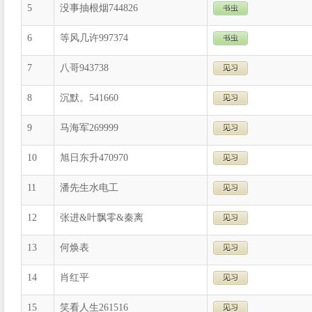
5
没事抽根烟744826
6
等风几许997374
7
八哥943738
8
沉默。541660
9
马海军269999
10
旭日东升470970
11
潘先生水电工
12
张进&叶飘零&秦离
13
何焕表
14
肖红平
15
笑看人生261516