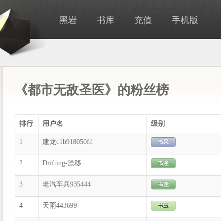
黑岩
书库
充值
手机版
《都市无敌圣医》的粉丝榜
排行
用户名
级别
1
建龙c1b918050fd
2
Drifting-漂移
3
老汽车兵935444
4
天雨443699