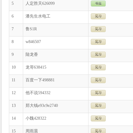
5
人定胜天626099
6
潘先生水电工
7
鲁S1R
8
w846507
9
陆龙香
10
龙哥638415
11
百度一下498881
12
他不说594332
13
郑大钱e93c9e2740
14
小魏428322
15
周雨晨