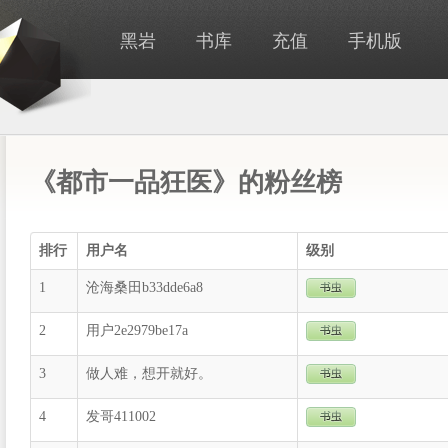
黑岩
书库
充值
手机版
《都市一品狂医》的粉丝榜
排行
用户名
级别
1
沧海桑田b33dde6a8
2
用户2e2979be17a
3
做人难，想开就好。
4
发哥411002