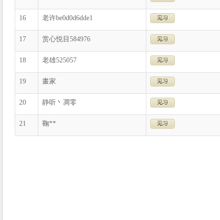
16
老许be0d0d6dde1
17
赏心悦目584976
18
老雄525057
19
畫家
20
静听丶凋零
21
鞠**