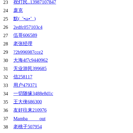
祝灯民..13987107847
23
庞克
24
默(_˘•ω•˘_)
25
26
2edfc057103c4
伍哥606589
27
老张经理
28
29
?2b996987cce2
大海4f7c9440962
30
无业游民399685
31
信258117
32
用户479371
33
一切随缘3488e8d1c
34
王大侠686300
35
友好往来210976
36
37
Mamba_____out
老桃子507954
38