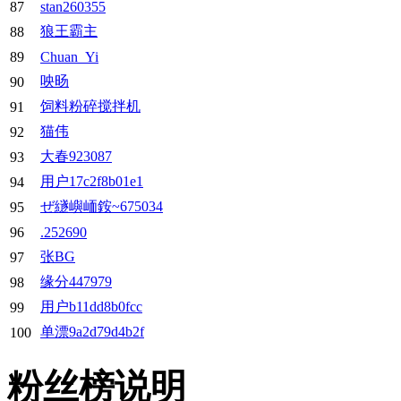
87
stan260355
狼王霸主
88
89
Chuan_Yi
咉旸
90
饲料粉碎搅拌机
91
猫伟
92
大春923087
93
用户17c2f8b01e1
94
ぜ繸嶼峏銨~675034
95
96
.252690
张BG
97
缘分447979
98
用户b11dd8b0fcc
99
单漂9a2d79d4b2f
100
粉丝榜说明