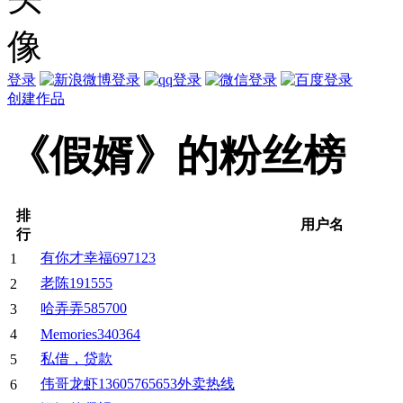
登录
创建作品
《假婿》的粉丝榜
排
用户名
行
有你才幸福697123
1
老陈191555
2
哈弄弄585700
3
4
Memories340364
私借，贷款
5
伟哥龙虾13605765653外卖热线
6