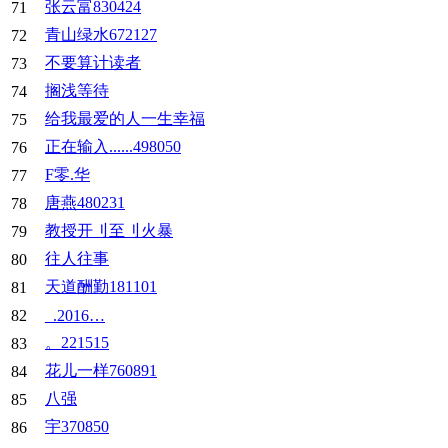
张云富830424
71
青山绿水672127
72
不要算计读者
73
搁浅等待
74
给我最爱的人一生幸福
75
正在输入......498050
76
F零.华
77
唐燕480231
78
教授开刂至刂火暴
79
往人往事
80
天道酬勤181101
81
82
_.2016…
。221515
83
花儿一样760891
84
八强
85
宇370850
86