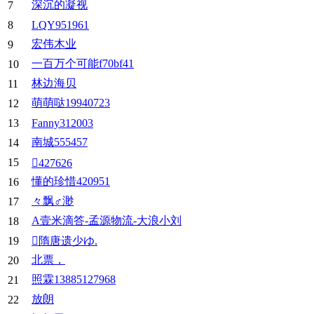
深沉的凝视
7
8
LQY951961
宏伟木业
9
一百万个可能f70bf41
10
林边海贝
11
萌萌哒19940723
12
13
Fanny312003
南城555457
14
15
427626
懂的珍惜420951
16
々飘♂渺
17
A壹米滴答-孟源物流-大浪小刘
18
19
隋唐遗少ゆ.
北票，
20
照霖13885127968
21
放朗
22